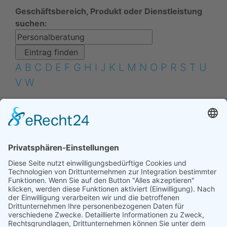
Geschäftsbereich, Produkt oder Dienstleistung
suchen:
A
B
C
D
E
F
G
H
I
J
K
L
M
N
O
P
R
S
T
U
V
W
1 Geschäftsbereich gefunden
Suchergebnis
Personalberatung
1 Eintrag