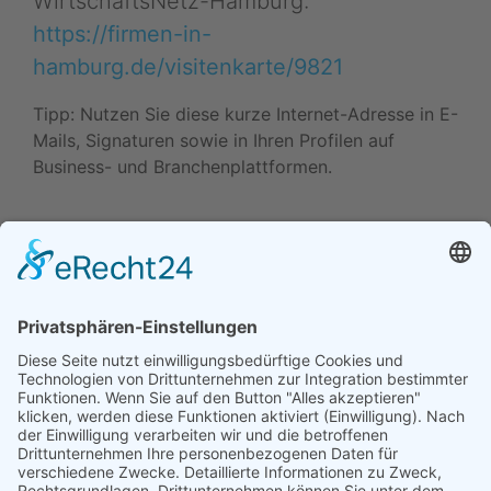
WirtschaftsNetz-Hamburg:
https://firmen-in-
hamburg.de/visitenkarte/9821
Tipp: Nutzen Sie diese kurze Internet-Adresse in E-
Mails, Signaturen sowie in Ihren Profilen auf
Business- und Branchenplattformen.
Daten ändern (Inhaber) •
Drucken • Änderung
vorschlagen
Daten ändern (für Inhaber)
•
Änderung
vorschlagen
•
Drucken